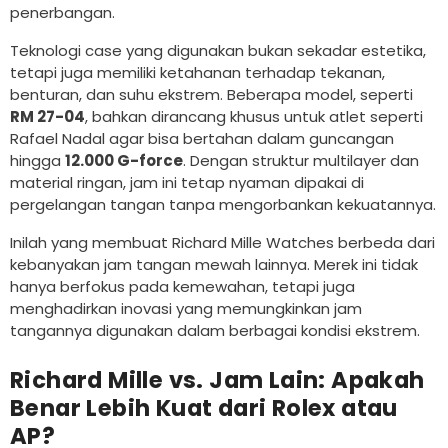
penerbangan.
Teknologi case yang digunakan bukan sekadar estetika,
tetapi juga memiliki ketahanan terhadap tekanan,
benturan, dan suhu ekstrem. Beberapa model, seperti
RM 27-04
, bahkan dirancang khusus untuk atlet seperti
Rafael Nadal agar bisa bertahan dalam guncangan
hingga
12.000 G-force
. Dengan struktur multilayer dan
material ringan, jam ini tetap nyaman dipakai di
pergelangan tangan tanpa mengorbankan kekuatannya.
Inilah yang membuat Richard Mille Watches berbeda dari
kebanyakan jam tangan mewah lainnya. Merek ini tidak
hanya berfokus pada kemewahan, tetapi juga
menghadirkan inovasi yang memungkinkan jam
tangannya digunakan dalam berbagai kondisi ekstrem.
Richard Mille vs. Jam Lain: Apakah
Benar Lebih Kuat dari Rolex atau
AP?
VENDOR:
VENDOR:
VENDOR
VENDOR