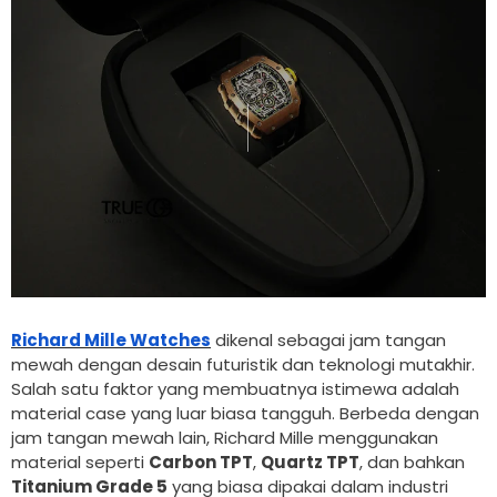
Richard Mille Watches
dikenal sebagai jam tangan
mewah dengan desain futuristik dan teknologi mutakhir.
Salah satu faktor yang membuatnya istimewa adalah
material case yang luar biasa tangguh. Berbeda dengan
jam tangan mewah lain, Richard Mille menggunakan
material seperti
Carbon TPT
,
Quartz TPT
, dan bahkan
Titanium Grade 5
yang biasa dipakai dalam industri