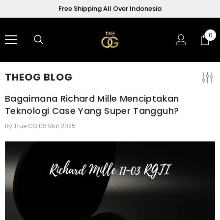
SKIP TO CONTENT
Free Shipping All Over Indonesia
0
0
ite
THEOG BLOG
Bagaimana Richard Mille Menciptakan
Teknologi Case Yang Super Tangguh?
By
True OG
05 Mar 2025