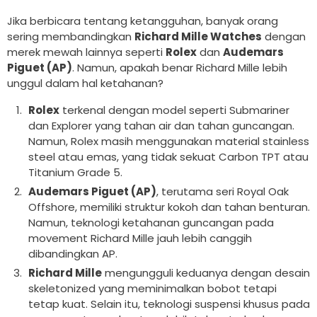
Example Product Title
Example Product Title
Jika berbicara tentang ketangguhan, banyak orang
Rp 20
Rp 20
sering membandingkan
Richard Mille Watches
dengan
merek mewah lainnya seperti
Rolex
dan
Audemars
Piguet (AP)
. Namun, apakah benar Richard Mille lebih
unggul dalam hal ketahanan?
Rolex
terkenal dengan model seperti Submariner
dan Explorer yang tahan air dan tahan guncangan.
Namun, Rolex masih menggunakan material stainless
steel atau emas, yang tidak sekuat Carbon TPT atau
Titanium Grade 5.
Audemars Piguet (AP)
, terutama seri Royal Oak
Offshore, memiliki struktur kokoh dan tahan benturan.
Namun, teknologi ketahanan guncangan pada
movement Richard Mille jauh lebih canggih
dibandingkan AP.
Richard Mille
mengungguli keduanya dengan desain
skeletonized yang meminimalkan bobot tetapi
tetap kuat. Selain itu, teknologi suspensi khusus pada