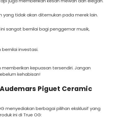
tetapi juga memberikan kesan mewah dan elegan.
in yang tidak akan ditemukan pada merek lain.
ini sangat bernilai bagi penggemar musik,
ernilai investasi.
an memberikan kepuasan tersendiri. Jangan
sebelum kehabisan!
x Audemars Piguet Ceramic
G menyediakan berbagai pilihan eksklusif yang
oduk ini di True OG: