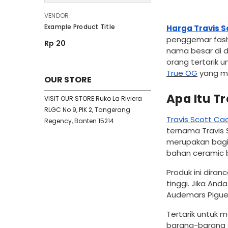
VENDOR:
VENDOR
VENDOR:
VENDOR
Example Product Title
Harga Travis S
Example Product Ti
penggemar fashi
Rp 20
nama besar di d
Rp 20
orang tertarik 
True OG
yang me
OUR STORE
Apa Itu T
VISIT OUR STORE Ruko La Riviera
RLGC No 9, PIK 2, Tangerang
Travis Scott Ca
Regency, Banten 15214
ternama Travis 
merupakan bagia
bahan ceramic b
Produk ini diran
tinggi. Jika An
Audemars Piguet
Tertarik untuk m
barang-barang s