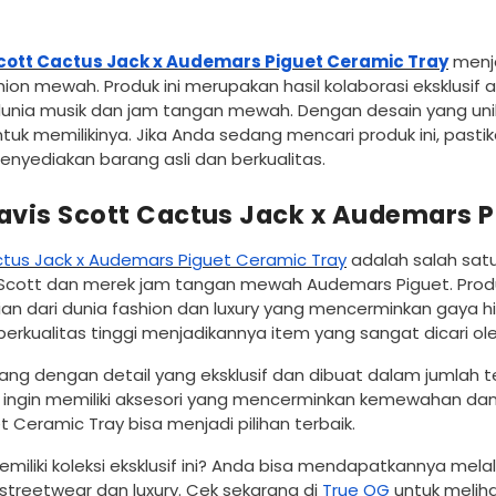
VENDOR:
VENDOR:
VENDOR
VENDOR
cott Cactus Jack x Audemars Piguet Ceramic Tray
menja
tle
Example Product Title
Example Produ
on mewah. Produk ini merupakan hasil kolaborasi eksklusif 
unia musik dan jam tangan mewah. Dengan desain yang unik 
Rp 20
Rp 20
untuk memilikinya. Jika Anda sedang mencari produk ini, pas
nyediakan barang asli dan berkualitas.
ravis Scott Cactus Jack x Audemars 
ctus Jack x Audemars Piguet Ceramic Tray
adalah salah satu 
Scott dan merek jam tangan mewah Audemars Piguet. Produk 
n dari dunia fashion dan luxury yang mencerminkan gaya 
erkualitas tinggi menjadikannya item yang sangat dicari ole
cang dengan detail yang eksklusif dan dibuat dalam jumlah te
da ingin memiliki aksesori yang mencerminkan kemewahan dan e
 Ceramic Tray bisa menjadi pilihan terbaik.
emiliki koleksi eksklusif ini? Anda bisa mendapatkannya mel
treetwear dan luxury. Cek sekarang di
True OG
untuk meliha