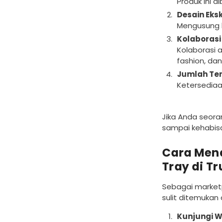
Produk ini 
Desain Eksk
Mengusung k
Kolaborasi 
Kolaborasi 
fashion, da
Jumlah Te
Ketersediaa
Jika Anda seora
sampai kehabisa
Cara Mend
Tray di T
Sebagai marketp
sulit ditemukan
Kunjungi W