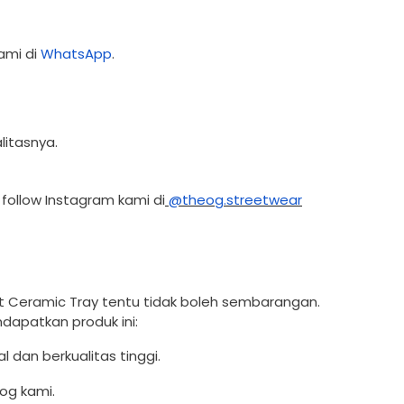
ami di
WhatsApp
.
itasnya.
 follow Instagram kami di
@theog.streetwear
et Ceramic Tray tentu tidak boleh sembarangan.
dapatkan produk ini:
 dan berkualitas tinggi.
log kami.