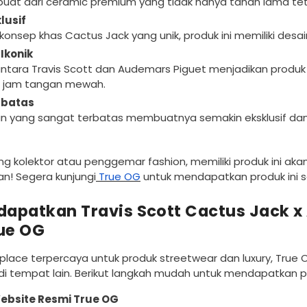
dibuat dari ceramic premium yang tidak hanya tahan lama 
lusif
onsep khas Cactus Jack yang unik, produk ini memiliki desa
Ikonik
antara Travis Scott dan Audemars Piguet menjadikan produk 
n jam tangan mewah.
rbatas
n yang sangat terbatas membuatnya semakin eksklusif dan b
ng kolektor atau penggemar fashion, memiliki produk ini ak
n! Segera kunjungi
True OG
untuk mendapatkan produk ini 
apatkan Travis Scott Cactus Jack 
rue OG
lace terpercaya untuk produk streetwear dan luxury, True O
 di tempat lain. Berikut langkah mudah untuk mendapatkan pr
ebsite Resmi True OG