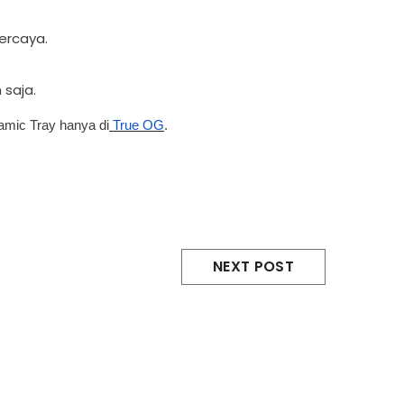
ercaya.
saja.
amic Tray hanya di
True OG
.
NEXT POST