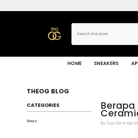
SKIP TO CONTENT
HOME
SNEAKERS
AP
THEOG BLOG
Berapa 
CATEGORIES
Ceramic
News
By
True OG
14 Apr 2