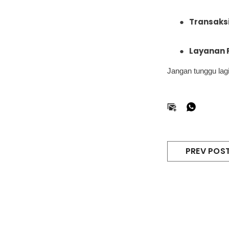
●
Transaks
●
Layanan 
Jangan tunggu lag
PREV POS