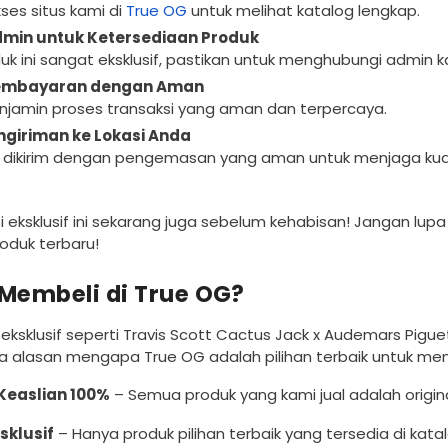
ses situs kami di
True OG
untuk melihat katalog lengkap.
min untuk Ketersediaan Produk
uk ini sangat eksklusif, pastikan untuk menghubungi admin k
embayaran dengan Aman
jamin proses transaksi yang aman dan terpercaya.
giriman ke Lokasi Anda
 dikirim dengan pengemasan yang aman untuk menjaga kual
 eksklusif ini sekarang juga sebelum kehabisan! Jangan lupa
oduk terbaru!
Membeli di True OG?
eksklusif seperti Travis Scott Cactus Jack x Audemars Pigu
a alasan mengapa True OG adalah pilihan terbaik untuk men
Keaslian 100%
– Semua produk yang kami jual adalah original
sklusif
– Hanya produk pilihan terbaik yang tersedia di kata