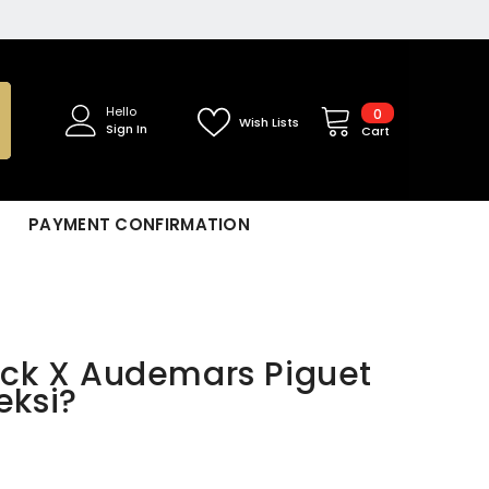
0
Hello
0
Wish Lists
Sign In
items
Cart
PAYMENT CONFIRMATION
ack X Audemars Piguet
eksi?