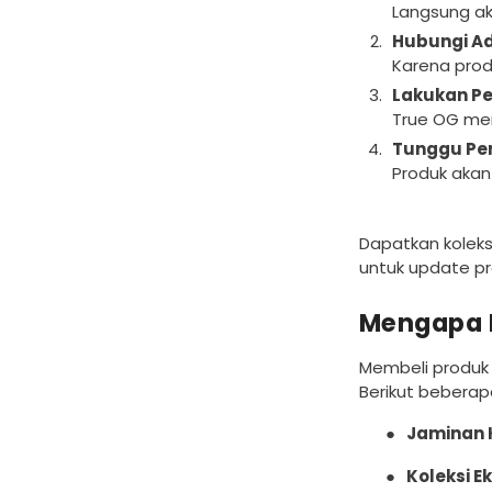
Langsung ak
Hubungi Ad
Karena prod
Lakukan P
True OG men
Tunggu Pen
Produk akan
Dapatkan koleksi
untuk update pr
Mengapa 
Membeli produk 
Berikut beberap
●
Jaminan 
●
Koleksi Ek