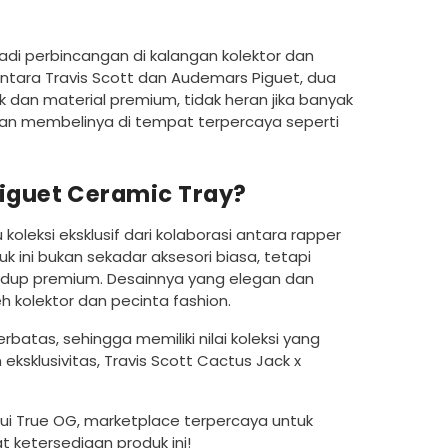
VENDOR:
VENDOR:
VENDOR
VENDOR
di perbincangan di kalangan kolektor dan
ct Title
Example Product Title
Example 
antara Travis Scott dan Audemars Piguet, dua
dan material premium, tidak heran jika banyak
Rp 20
Rp 20
tikan membelinya di tempat terpercaya seperti
Piguet Ceramic Tray?
koleksi eksklusif dari kolaborasi antara rapper
ini bukan sekadar aksesori biasa, tetapi
hidup premium. Desainnya yang elegan dan
h kolektor dan pecinta fashion.
rbatas, sehingga memiliki nilai koleksi yang
ksklusivitas, Travis Scott Cactus Jack x
alui True OG, marketplace terpercaya untuk
t ketersediaan produk ini!