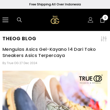
SKIP TO CONTENT
Free Shipping All Over Indonesia
0
0
ite
THEOG BLOG
Mengulas Asics Gel-Kayano 14 Dari Toko
Sneakers Asics Terpercaya
By
True OG
27 Dec 2024